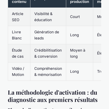
contenu
production
moye
Article
Visibilité &
Court
Moye
SEO
éducation
Livre
Génération de
Long
Élevé
Blanc
leads
Étude
Crédibilitisation
Moyen à
Élevé
de cas
& conversion
long
Vidéo /
Compréhension
Long
Très é
Motion
& mémorisation
La méthodologie d'activation : du
diagnostic aux premiers résultats