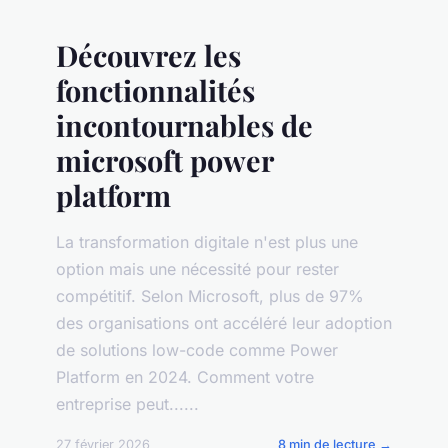
Découvrez les
fonctionnalités
incontournables de
microsoft power
platform
La transformation digitale n'est plus une
option mais une nécessité pour rester
compétitif. Selon Microsoft, plus de 97%
des organisations ont accéléré leur adoption
de solutions low-code comme Power
Platform en 2024. Comment votre
entreprise peut......
27 février 2026
8 min de lecture →